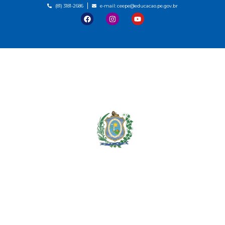
(81) 3181-2686
e-mail: ceepe@educacao.pe.gov.br