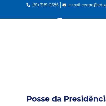
(81) 3181-2686
e-mail: ceepe@educ
Início
Institucional
Serviços
Posse da Presidênci