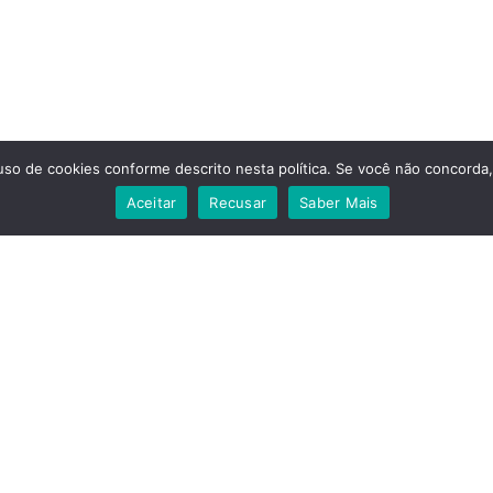
so de cookies conforme descrito nesta política. Se você não concorda
Aceitar
Recusar
Saber Mais