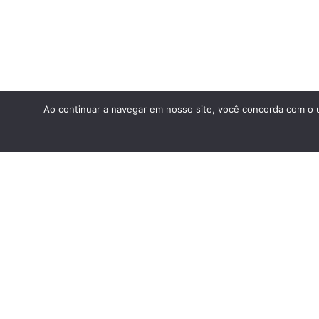
Ao continuar a navegar em nosso site, você concorda com o u
A+
A-
🌗
Aa