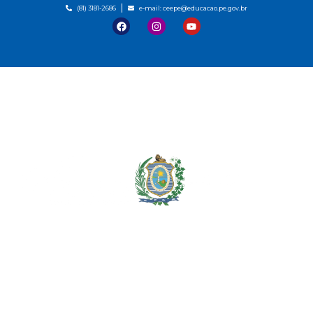
(81) 3181-2686
e-mail: ceepe@educacao.pe.gov.br