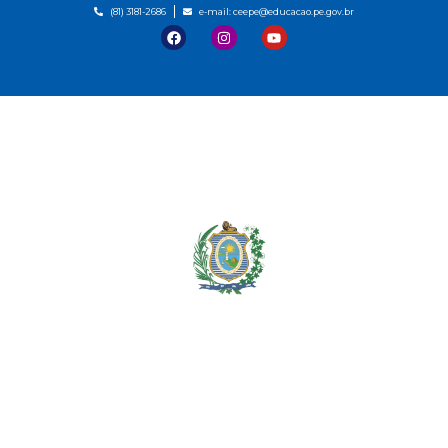
(81) 3181-2686
e-mail: ceepe@educacao.pe.gov.br